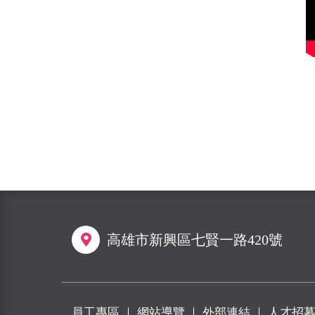
高雄市新興區七賢一路420號
員工專區
｜
網站導覽
｜
外部連結
｜
人才招