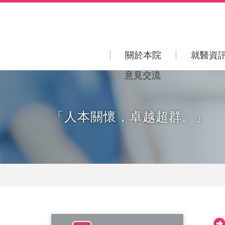
關於本院
就醫資
意見交流
「人本關懷，卓越超群。」