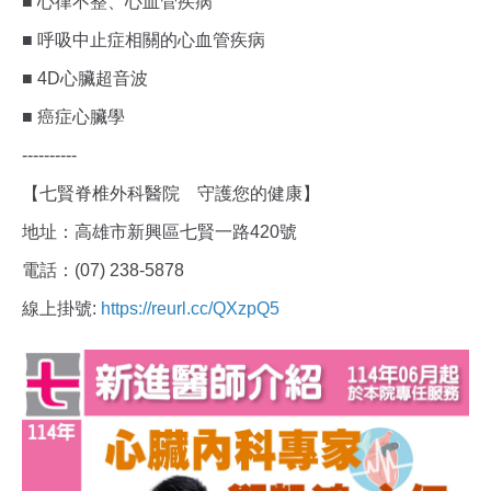
■ 心律不整、心血管疾病
■ 呼吸中止症相關的心血管疾病
■ 4D心臟超音波
■ 癌症心臟學
----------
【七賢脊椎外科醫院 守護您的健康】
地址：高雄市新興區七賢一路420號
電話：(07) 238-5878
線上掛號:
https://reurl.cc/QXzpQ5