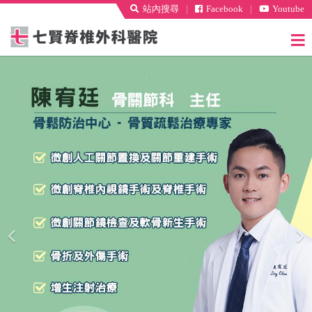
站內搜尋
｜
Facebook
｜
Youtube
Previous
N