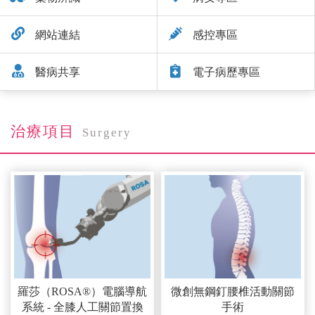
網站連結
感控專區
醫病共享
電子病歷專區
治療項目
Surgery
羅莎（ROSA®）電腦導航
微創無鋼釘腰椎活動關節
系統 - 全膝人工關節置換
手術