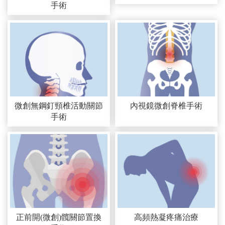
手術
微創無鋼釘頸椎活動關節
內視鏡微創脊椎手術
手術
正前開(微創)髖關節置換
高頻熱凝疼痛治療