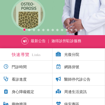
最新公告 ｜ 迦得診所駐診服務
快速導覽
光復分院
Links
門診時間
網路掛號
看診進度
醫師停代診公告
身心障礙鑑定
周邊生活資訊
藥物辨識
病安專區