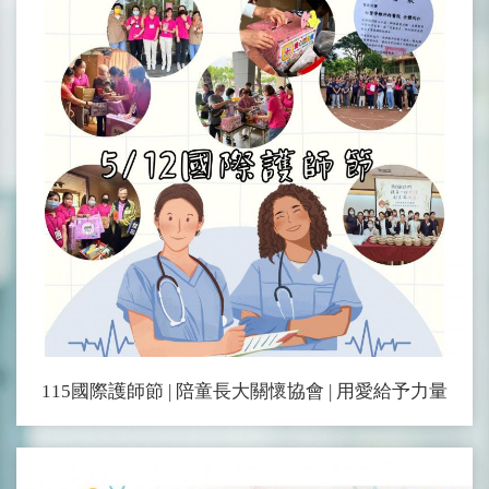
115國際護師節 | 陪童長大關懷協會 | 用愛給予力量